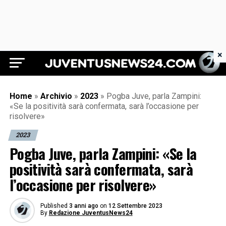
×
Juventus News 24
Home
»
Archivio
»
2023
»
Pogba Juve, parla Zampini:
«Se la positività sarà confermata, sarà l’occasione per
risolvere»
2023
Pogba Juve, parla Zampini: «Se la
positività sarà confermata, sarà
l’occasione per risolvere»
Published
3 anni ago
on
12 Settembre 2023
By
Redazione JuventusNews24