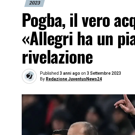
2023
Pogba, il vero ac
«Allegri ha un pi
rivelazione
Published
3 anni ago
on
3 Settembre 2023
By
Redazione JuventusNews24