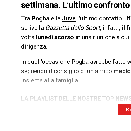
settimana. L’ultimo confronto 
Tra
Pogba
e la
Juve
l’ultimo contatto uff
scrive la
Gazzetta dello Sport
, infatti, il
volta
lunedì scorso
in una riunione a cui
dirigenza.
In quell’occasione Pogba avrebbe fatto ve
seguendo il consiglio di un amico
medic
insieme alla famiglia.
LA PLAYLIST DELLE NOSTRE TOP NEW
R