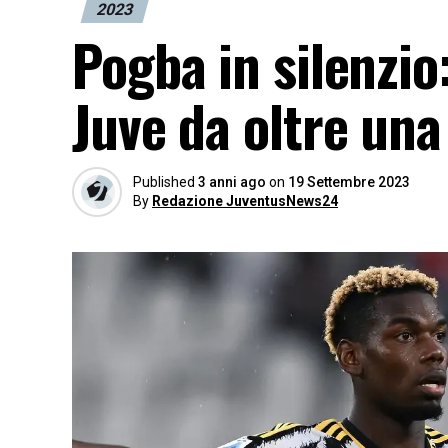
2023
Pogba in silenzio
Juve da oltre un
Published
3 anni ago
on
19 Settembre 2023
By
Redazione JuventusNews24