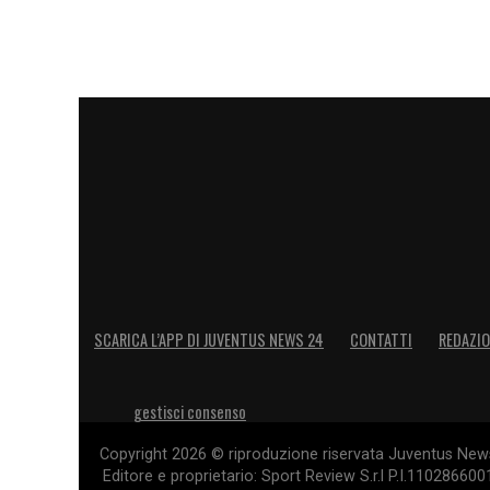
SCARICA L’APP DI JUVENTUS NEWS 24
CONTATTI
REDAZI
gestisci consenso
Copyright 2026 © riproduzione riservata Juventus News 
Editore e proprietario: Sport Review S.r.l P.I.11028660