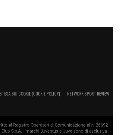
STESA SUI COOKIE (COOKIE POLICY)
NETWORK SPORT REVIEW
itto al Registro Operatori di Comunicazione al n. 26692
l Club S.p.A. I marchi Juventus e Juve sono di esclusiva