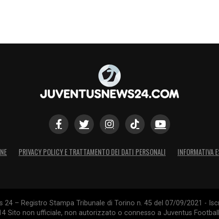
ONE
PRIVACY POLICY E TRATTAMENTO DEI DATI PERSONALI
INFORMATIVA E
24 – Registro Stampa Tribunale di Torino n. 45 del 07/09/2021 - Iscr
014 Sito non ufficiale, non autorizzato o connesso a Juventus Footbal