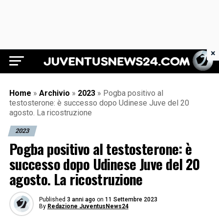
×
Juventus News 24
Home
»
Archivio
»
2023
»
Pogba positivo al
testosterone: è successo dopo Udinese Juve del 20
agosto. La ricostruzione
2023
Pogba positivo al testosterone: è
successo dopo Udinese Juve del 20
agosto. La ricostruzione
Published
3 anni ago
on
11 Settembre 2023
By
Redazione JuventusNews24