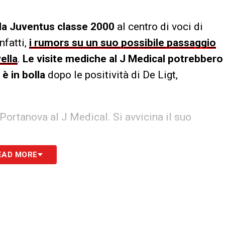
lla Juventus classe 2000
al centro di voci di
nfatti,
i rumors su un suo possibile passaggio
ella
.
Le visite mediche al J Medical potrebbero
è in bolla
dopo le positività di De Ligt,
ortanova al J Medical. Si avvicina il suo
EAD MORE
e mediche terminate per il centrocampista –
S