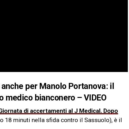
l anche per Manolo Portanova: il
tro medico bianconero – VIDEO
Giornata di accertamenti al J Medical. Dopo
 18 minuti nella sfida contro il Sassuolo), è il