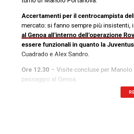
turno di Manolo Portanova.
Accertamenti per il centrocampista de
mercato: si fanno sempre più insistenti, i
al Genoa all’interno dell’operazione Rov
essere funzionali in quanto la Juventus
Cuadrado e Alex Sandro.
Ore 12.30
– Visite concluse per Manolo P
passaggio al Genoa.
R
LEGGI ANCHE: Dabo Juventus U23: visit
VIDEO
LA PLAYLIST DELLE NOSTRE TOP NEW