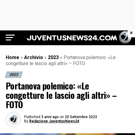
×
Juventus News 24
Home
»
Archivio
»
2023
»
Portanova polemico: «Le
congetture le lascio agli altri» – FOTO
2023
Portanova polemico: «Le
congetture le lascio agli altri» –
FOTO
Published
3 anni ago
on
20 Settembre 2023
By
Redazione JuventusNews24