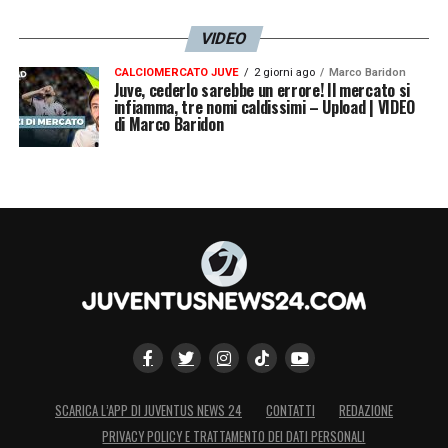
VIDEO
CALCIOMERCATO JUVE
2 giorni ago
Marco Baridon
Juve, cederlo sarebbe un errore! Il mercato si
infiamma, tre nomi caldissimi – Upload | VIDEO
di Marco Baridon
SCARICA L’APP DI JUVENTUS NEWS 24
CONTATTI
REDAZIONE
PRIVACY POLICY E TRATTAMENTO DEI DATI PERSONALI