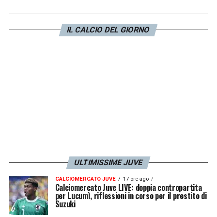
livello calcistico, che non ero all’altezza o
che addirittura fossi stato solo fortunato. Io
IL CALCIO DEL GIORNO
vi rispondo così. Congetture e parole
superflue le lascio come sempre a voi. Il
primo! A presto Forza Regia».
LA PLAYLIST DELLE NOSTRE TOP NEWS
ULTIMISSIME JUVE
CALCIOMERCATO JUVE
17 ore ago
Calciomercato Juve LIVE: doppia contropartita
per Lucumì, riflessioni in corso per il prestito di
Suzuki