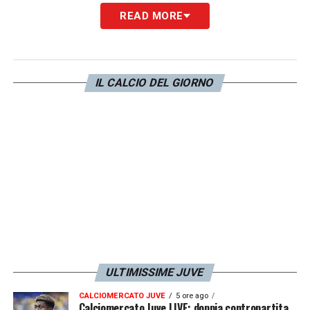
READ MORE
Tra chi ha già vissuto esperienze in prestito,
ecco
Daouda Peeters
al Sudtirol in cerca di
nuova continuità. Il centrocampista è
IL CALCIO DEL GIORNO
assente dal rettangolo di gioco, causa
neuropatia, da quasi due anni (l’ultima partita
allo Standard Liegi l’1 ottobre 2021).
Felix
Correia
con il Gil Vicente, in Liga portoghese,
ha messo a referto 51′ fin qui, mentre deve
ancora arrivare la ‘prima volta’ con Pro Patria
e Monza per
Alessandro Minelli
e
Stefano
Gori
. Inizio importante, infine, per
Christopher Lungoyi
in Svizzera, con
ULTIMISSIME JUVE
l’Yverdon: 4 gol in 4 presenze.
CALCIOMERCATO JUVE
5 ore ago
Calciomercato Juve LIVE: doppia contropartita