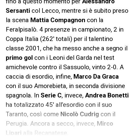
fino a questo momento per
Alessandro
Sersanti
col Lecco, mentre si è subito preso
la scena
Mattia Compagnon
con la
Feralpisalò. 4 presenze in campionato, 2 in
Coppa Italia (262′ totali) per il talentino
classe 2001, che ha messo anche a segno il
primo gol
con i Leoni del Garda nel test
amichevole contro il Sassuolo, vinto 2-0. A
caccia di esordio, infine,
Marco Da Graca
con il suo Amorebieta, in seconda divisione
spagnola. In
Serie C
, invece,
Andrea Bonetti
ha totalizzato 45′ all’esordio con il suo
Taranto, così come
Nicolò Cudrig
con il
Perugia. Ancora a secco, invece,
Mirco
Lipari
alla Recanatese.