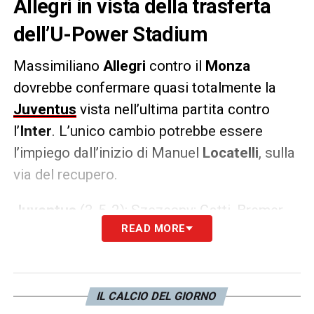
Allegri in vista della trasferta
dell’U-Power Stadium
Massimiliano
Allegri
contro il
Monza
dovrebbe confermare quasi totalmente la
Juventus
vista nell’ultima partita contro
l’
Inter
. L’unico cambio potrebbe essere
l’impiego dall’inizio di Manuel
Locatelli
, sulla
via del recupero.
Juventus
(3-5-2): Szczesny; Gatti, Bremer,
READ MORE
Rugani; Cambiaso, McKennie, Locatelli,
Rabiot, Kostic; Vlahovic, Chiesa.
All
. Allegri
LA PLAYLIST DELLE NOSTRE TOP NEWS
IL CALCIO DEL GIORNO