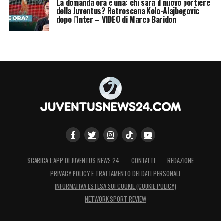
La domanda ora è una: chi sarà il nuovo portiere
Kvaratskhelia.
della Juventus? Retroscena Kolo-Alajbegovic
dopo l’Inter – VIDEO di Marco Baridon
Atalanta-Inter
ATALANTA (3-4-3): Musso; Toloi, Djimsiti,
Kolasinac; Zappacosta, De Roon, Ederson,
Ruggeri; Koopmeiners, Scamacca, Lookman.
INTER (3-5-2): Sommer; Pavard, Acerbi,
Bastoni; Dumfries, Barella, Calhanoglu,
Mkhitaryan, Dimarco; Lautaro, Thuram.
SCARICA L’APP DI JUVENTUS NEWS 24
CONTATTI
REDAZIONE
Milan-Udinese
PRIVACY POLICY E TRATTAMENTO DEI DATI PERSONALI
INFORMATIVA ESTESA SUI COOKIE (COOKIE POLICY)
MILAN (4-3-3): Maignan; Calabria, Tomori,
NETWORK SPORT REVIEW
Thiaw, Theo Hernandez; Musah, Krunic,
Reijnders; Okafor, Giroud, Leao.