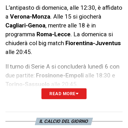
L’antipasto di domenica, alle 12:30, è affidato
a
Verona-Monza
. Alle 15 si giocherà
Cagliari-Genoa
, mentre alle 18 è in
programma
Roma-Lecce
. La domenica si
chiuderà col big match
Fiorentina-Juventus
alle 20:45.
Il turno di Serie A si concluderà lunedì 6 con
due partite:
Frosinone-Empoli
alle 18:30 e
Torino-Sassuolo
alle 20:45.
READ MORE
Bologna-Lazio
BOLOGNA (4-3-3): Skorupski; Posch,
IL CALCIO DEL GIORNO
Beukema, Calafiori, Lykogiannis; Ferguson,