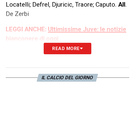
Locatelli; Defrel, Djuricic, Traore; Caputo.
All
.
De Zerbi
LEGGI ANCHE:
Ultimissime Juve: le notizie
bianconere di oggi
READ MORE
LA PLAYLIST DELLE NOSTRE TOP NEWS
IL CALCIO DEL GIORNO