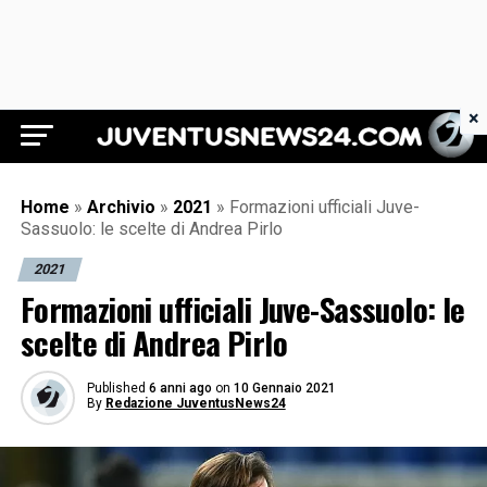
×
Juventus News 24
Home
»
Archivio
»
2021
»
Formazioni ufficiali Juve-
Sassuolo: le scelte di Andrea Pirlo
2021
Formazioni ufficiali Juve-Sassuolo: le
scelte di Andrea Pirlo
Published
6 anni ago
on
10 Gennaio 2021
By
Redazione JuventusNews24