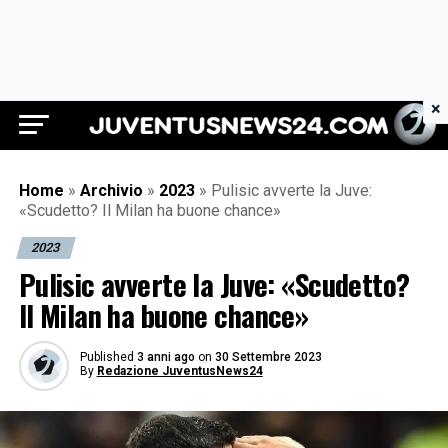
×
Juventus News 24
Home
»
Archivio
»
2023
»
Pulisic avverte la Juve:
«Scudetto? Il Milan ha buone chance»
2023
Pulisic avverte la Juve: «Scudetto?
Il Milan ha buone chance»
Published
3 anni ago
on
30 Settembre 2023
By
Redazione JuventusNews24