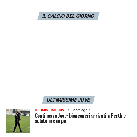
bianconeri non andarono oltre l’1-1 con rete
di
Milik
e pareggio di
Kouame
(3 settembre
IL CALCIO DEL GIORNO
2022).
LA PLAYLIST DELLE NOSTRE TOP NEWS
ULTIMISSIME JUVE
ULTIMISSIME JUVE
12 ore ago
Continassa Juve: bianconeri arrivati a Perth e
subito in campo