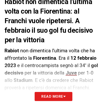
Rabiot non dimentica l’ultima
volta con la Fiorentina: al
Franchi vuole ripetersi. A
febbraio il suo gol fu decisivo
per la vittoria
Rabiot
non dimentica l’ultima volta che ha
affrontato la
Fiorentina
. Era il
12 febbraio
2023
e il centrocampista segnò al 34′ il
gol
decisivo
per la vittoria della
Juve
per 1-0
allo
Stadium
. E c’è da credere che Rabiot
proverà a ripetersi domenica al Franchi.
READ MORE
A Firenze, nella passata stagione, i