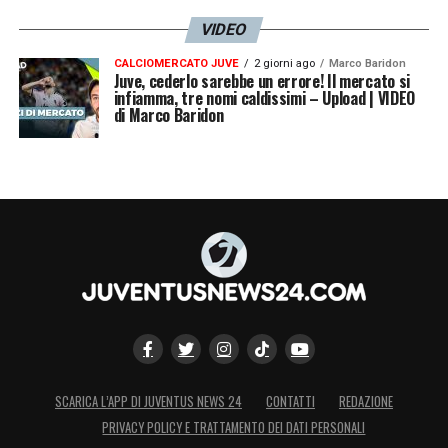
VIDEO
CALCIOMERCATO JUVE
2 giorni ago
Marco Baridon
Juve, cederlo sarebbe un errore! Il mercato si
infiamma, tre nomi caldissimi – Upload | VIDEO
di Marco Baridon
SCARICA L’APP DI JUVENTUS NEWS 24
CONTATTI
REDAZIONE
PRIVACY POLICY E TRATTAMENTO DEI DATI PERSONALI