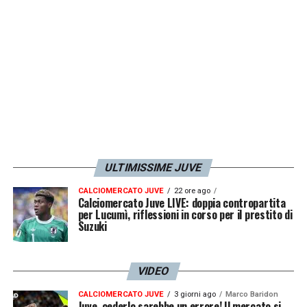
LA PLAYLIST DELLE NOSTRE TOP NEWS
ULTIMISSIME JUVE
CALCIOMERCATO JUVE
22 ore ago
Calciomercato Juve LIVE: doppia contropartita
per Lucumì, riflessioni in corso per il prestito di
Suzuki
VIDEO
CALCIOMERCATO JUVE
3 giorni ago
Marco Baridon
Juve, cederlo sarebbe un errore! Il mercato si