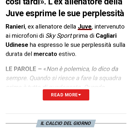
così tardi». L’ex allenatore della
Juve esprime le sue perplessità
Ranieri
, ex allenatore della
Juve
, intervenuto
ai microfoni di
Sky Sport
prima di
Cagliari
Udinese
ha espresso le sue perplessità sulla
durata del
mercato
estivo.
LE PAROLE –
«
Non è polemica, lo dico da
sempre. Quando si riesce a fare la squadra
prima è tutto di guadagnato. Quando
READ MORE
arrivano i giocatori all’ultimo…non ho mai
capito perché il mercato debba finire così
tardi. Poi c’è chi ne paga le conseguenze e
noi siamo tra questi
».
IL CALCIO DEL GIORNO