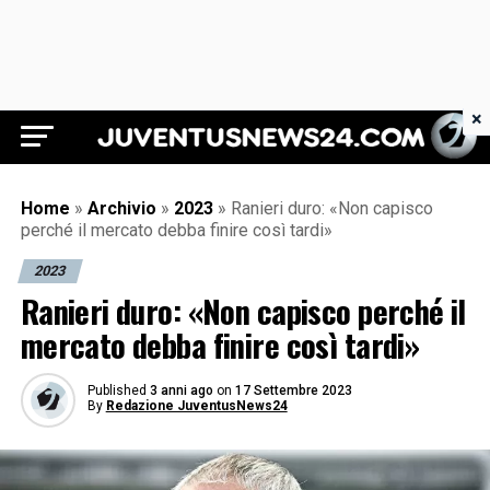
×
Juventus News 24
Home
»
Archivio
»
2023
»
Ranieri duro: «Non capisco
perché il mercato debba finire così tardi»
2023
Ranieri duro: «Non capisco perché il
mercato debba finire così tardi»
Published
3 anni ago
on
17 Settembre 2023
By
Redazione JuventusNews24