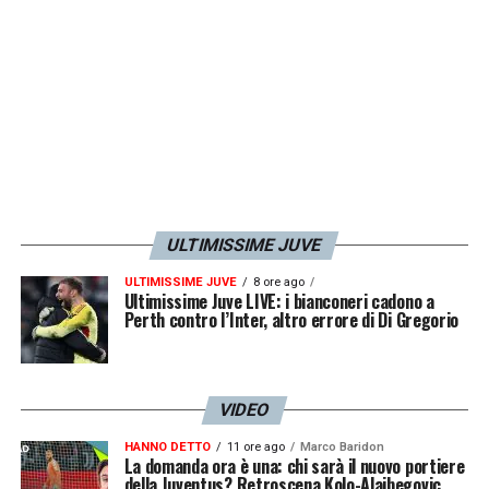
due palle inattive, cosa sulla quale avevamo
lavorato tutta la settimana, perché
sapevamo che le palle inattive e le
ripartenze della Juventus potevano esserci
letali. È stato un vero peccato, perché la
squadra ha giocato e avrebbe meritato di
pareggiare. Peccato per il palo, avrebbe
ULTIMISSIME JUVE
consentito di recuperare la partita all’ultimo,
ma questo è lo spirito che mi piace e che
ULTIMISSIME JUVE
8 ore ago
Ultimissime Juve LIVE: i bianconeri cadono a
voglio sempre».
Perth contro l’Inter, altro errore di Di Gregorio
LA PLAYLIST DELLE NOSTRE TOP NEWS
VIDEO
HANNO DETTO
11 ore ago
Marco Baridon
La domanda ora è una: chi sarà il nuovo portiere
della Juventus? Retroscena Kolo-Alajbegovic