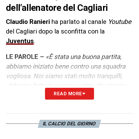
dell’allenatore del Cagliari
Claudio Ranieri
ha parlato al canale
Youtube
del Cagliari dopo la sconfitta con la
Juventus
.
LE PAROLE –
«È stata una buona partita,
abbiamo iniziato bene contro una squadra
vogliosa. Noi siamo stati molto tranquilli,
abbiamo fatto la nostra partita alla ricerca
READ MORE
del gol, poi non ci siamo riusciti, mentre nel
secondo tempo abbiamo sofferto nei primi
15 minuti di gioco. Non giocavamo più con
la serenità mostrata nel primo tempo. Lì loro
IL CALCIO DEL GIORNO
sono cresciuti e hanno segnato i loro gol su