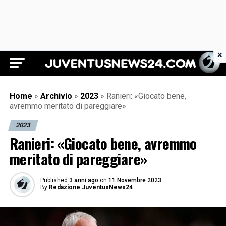
×
Juventus News 24
Home
»
Archivio
»
2023
»
Ranieri: «Giocato bene,
avremmo meritato di pareggiare»
2023
Ranieri: «Giocato bene, avremmo
meritato di pareggiare»
Published
3 anni ago
on
11 Novembre 2023
By
Redazione JuventusNews24