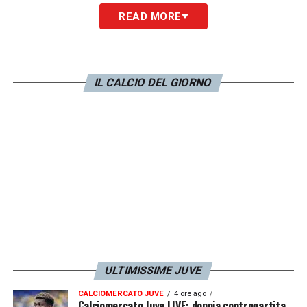
READ MORE
IL CALCIO DEL GIORNO
ULTIMISSIME JUVE
CALCIOMERCATO JUVE
4 ore ago
Calciomercato Juve LIVE: doppia contropartita