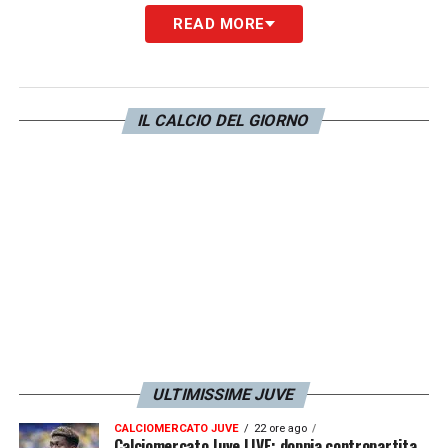
READ MORE
IL CALCIO DEL GIORNO
ULTIMISSIME JUVE
CALCIOMERCATO JUVE
22 ore ago
Calciomercato Juve LIVE: doppia contropartita