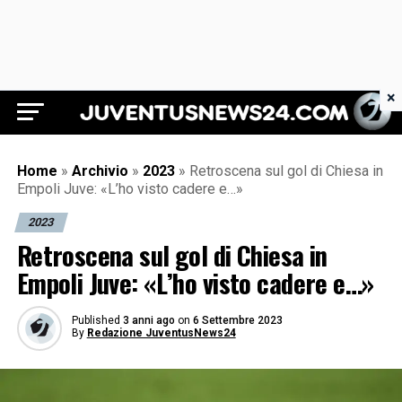
×
Juventus News 24
Home
»
Archivio
»
2023
»
Retroscena sul gol di Chiesa in
Empoli Juve: «L’ho visto cadere e…»
2023
Retroscena sul gol di Chiesa in
Empoli Juve: «L’ho visto cadere e…»
Published
3 anni ago
on
6 Settembre 2023
By
Redazione JuventusNews24