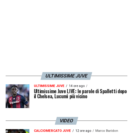
«
Finalmente la Lazio compra dalla Juve e
non il contrario»
,
LA PLAYLIST DELLE NOSTRE TOP NEWS
ULTIMISSIME JUVE
ULTIMISSIME JUVE
14 ore ago
Ultimissime Juve LIVE: le parole di Spalletti dopo
il Chelsea, Lucumì più vicino
VIDEO
CALCIOMERCATO JUVE
12 ore ago
Marco Baridon