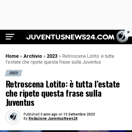
×
Juventus News 24
Home
»
Archivio
»
2023
»
Retroscena Lotito: è tutta
l’estate che ripete questa frase sulla Juventus
2023
Retroscena Lotito: è tutta l’estate
che ripete questa frase sulla
Juventus
Published
3 anni ago
on
15 Settembre 2023
By
Redazione JuventusNews24