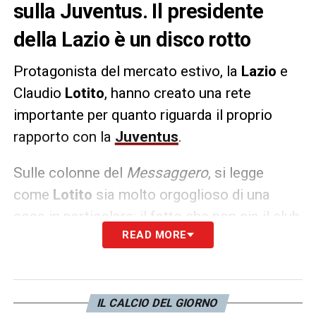
sulla Juventus. Il presidente
della Lazio è un disco rotto
Protagonista del mercato estivo, la
Lazio
e
Claudio
Lotito
, hanno creato una rete
importante per quanto riguarda il proprio
rapporto con la
Juventus
.
Sulle colonne del
Messaggero
, si legge
come
Lotito
sia molto orgoglioso di una
cosa in particolare: il fatto che non sia il club
READ MORE
bianconero a dover acquistare dai
biancocelesti, ma bensì il contrario, come nei
casi di
Pellegrini
e
Rovella
. Il presidente, si
legge, ripete una frase da tutta l’estate:
IL CALCIO DEL GIORNO