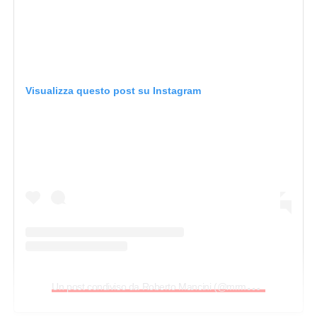
Visualizza questo post su Instagram
U
n post condiviso da Roberto Mancini (@mrmancini10)