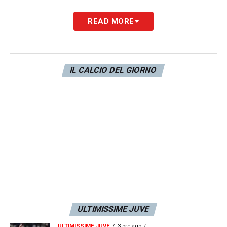
READ MORE
L’attuale Ct dell’
Arabia Saudita
condivide
con Giorgio il trionfo ad
Euro 2020.
E via
social ha condiviso proprio una
foto
in cui
IL CALCIO DEL GIORNO
tiene la
coppa
insieme al capitano di
quell’Italia.
LA PLAYLIST DELLE NOSTRE TOP NEWS
ULTIMISSIME JUVE
ULTIMISSIME JUVE
3 ore ago