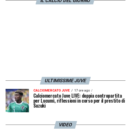
IL CALCIO DEL GIORNO
LA PLAYLIST DELLE NOSTRE TOP NEWS
ULTIMISSIME JUVE
CALCIOMERCATO JUVE
17 ore ago
Calciomercato Juve LIVE: doppia contropartita
per Lucumì, riflessioni in corso per il prestito di
Suzuki
VIDEO