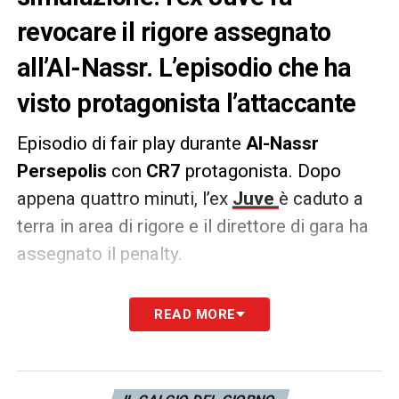
revocare il rigore assegnato
all’Al-Nassr. L’episodio che ha
visto protagonista l’attaccante
Episodio di fair play durante
Al-Nassr
Persepolis
con
CR7
protagonista. Dopo
appena quattro minuti, l’ex
Juve
è caduto a
terra in area di rigore e il direttore di gara ha
assegnato il penalty.
Il portoghese, però, si è rivolto all’arbitro
READ MORE
facendo segno di non essere stato toccato,
con il rigore che è stato così revocato.