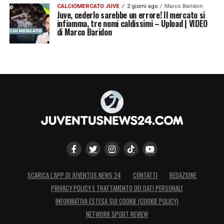
CALCIOMERCATO JUVE
2 giorni ago
Marco Baridon
Juve, cederlo sarebbe un errore! Il mercato si
infiamma, tre nomi caldissimi – Upload | VIDEO
di Marco Baridon
SCARICA L’APP DI JUVENTUS NEWS 24
CONTATTI
REDAZIONE
PRIVACY POLICY E TRATTAMENTO DEI DATI PERSONALI
INFORMATIVA ESTESA SUI COOKIE (COOKIE POLICY)
NETWORK SPORT REVIEW