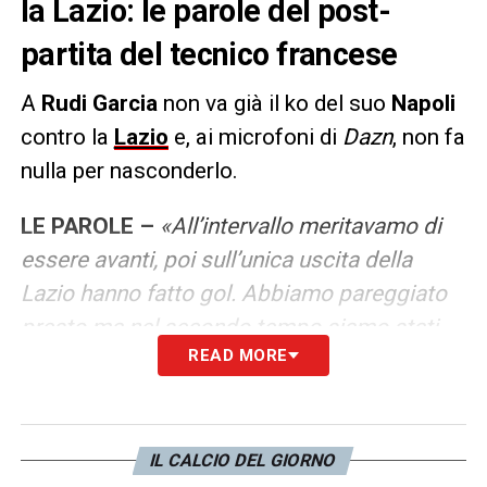
la Lazio: le parole del post-
partita del tecnico francese
A
Rudi Garcia
non va già il ko del suo
Napoli
contro la
Lazio
e, ai microfoni di
Dazn
, non fa
nulla per nasconderlo.
LE PAROLE –
«All’intervallo meritavamo di
essere avanti, poi sull’unica uscita della
Lazio hanno fatto gol. Abbiamo pareggiato
presto ma nel secondo tempo siamo stati
READ MORE
meno buoni nel palleggio, nella ripresa ha
meritato la Lazio ma complessivamente un
pareggio sarebbe stato meglio. Quando non
si può vincere bisogna non perdere, i ragazzi
IL CALCIO DEL GIORNO