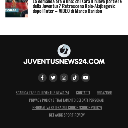
La domanda ora è una: chi sarà il nuovo portiere
della Juventus? Retroscena Kolo-Alajbegovic
Provedel ma si poteva fare meglio in alcune
dopo l’Inter – VIDEO di Marco Baridon
situazioni. Dobbiamo essere più cinici in
area. Kvaratskhelia? Nel primo tempo siamo
stati bravi a mettere pressione recuperando
palloni alti, abbiamo impegnato Provedel ma
si poteva fare meglio in alcune situazioni.
Dobbiamo essere più cinici in area».
LA PLAYLIST DELLE NOSTRE TOP NEWS
SCARICA L’APP DI JUVENTUS NEWS 24
CONTATTI
REDAZIONE
PRIVACY POLICY E TRATTAMENTO DEI DATI PERSONALI
INFORMATIVA ESTESA SUI COOKIE (COOKIE POLICY)
NETWORK SPORT REVIEW