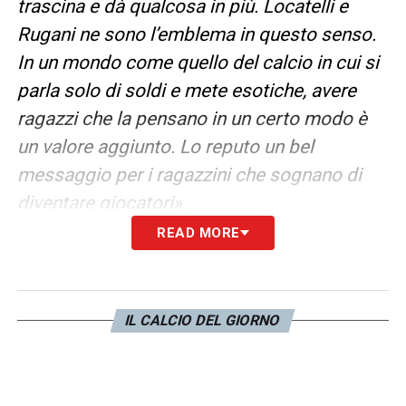
trascina e dà qualcosa in più. Locatelli e
Rugani ne sono l’emblema in questo senso.
In un mondo come quello del calcio in cui si
parla solo di soldi e mete esotiche, avere
ragazzi che la pensano in un certo modo è
un valore aggiunto. Lo reputo un bel
messaggio per i ragazzini che sognano di
diventare giocatori».
READ MORE
RINNOVO –
«Le carte sul tavolo sono
chiare. Prolungare il contratto è sempre
stato il nostro obiettivo. L’idea del rinnovo
IL CALCIO DEL GIORNO
era venuta già ad agosto al direttore
Giuntoli: ne abbiamo parlato senza entrare
nei dettagli economici. A Daniele ha fatto