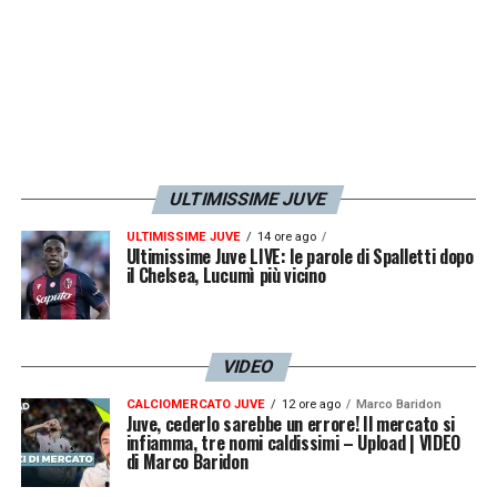
molto piacere la mossa del club, siamo
propensi positivamente. Lui non ha mai
cercato altri lidi, ha sempre voluto
proseguire in bianconero. Speriamo di
andare avanti insieme, a noi piacerebbe
molto. Quando la Juve vorrà, ci chiamerà e
ULTIMISSIME JUVE
ne parleremo…».
ULTIMISSIME JUVE
14 ore ago
Ultimissime Juve LIVE: le parole di Spalletti dopo
il Chelsea, Lucumì più vicino
LA PLAYLIST DELLE NOSTRE TOP NEWS
VIDEO
CALCIOMERCATO JUVE
12 ore ago
Marco Baridon
Juve, cederlo sarebbe un errore! Il mercato si
infiamma, tre nomi caldissimi – Upload | VIDEO
di Marco Baridon