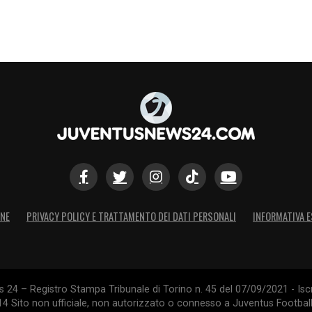
ONE
PRIVACY POLICY E TRATTAMENTO DEI DATI PERSONALI
INFORMATIVA E
24 – Registro Stampa Tribunale di Torino n. 45 del 07/09/2021 - Iscr
014 Sito non ufficiale, non autorizzato o connesso a Juventus Footbal