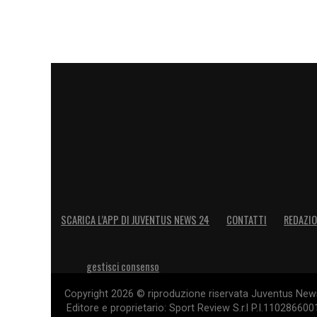
SCARICA L’APP DI JUVENTUS NEWS 24
CONTATTI
REDAZI
gestisci consenso
Copyright 2026 © riproduzione riservata Juventus News 
Editore e proprietario: Sport Review S.r.l P.I.11028660