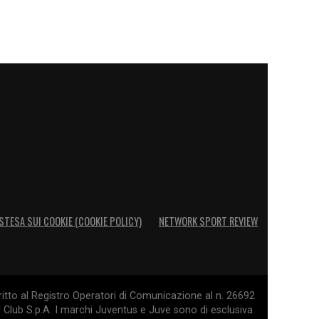
STESA SUI COOKIE (COOKIE POLICY)
NETWORK SPORT REVIEW
itto al Registro Operatori di Comunicazione al n. 26692
l Club S.p.A. I marchi Juventus e Juve sono di esclusiva