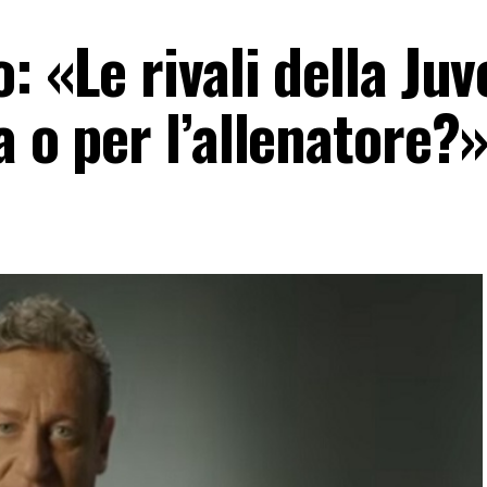
: «Le rivali della Juv
a o per l’allenatore?