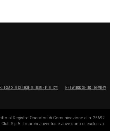
STESA SUI COOKIE (COOKIE POLICY)
NETWORK SPORT REVIEW
itto al Registro Operatori di Comunicazione al n. 26692
l Club S.p.A. I marchi Juventus e Juve sono di esclusiva