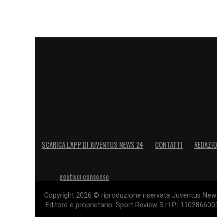
SCARICA L’APP DI JUVENTUS NEWS 24
CONTATTI
REDAZI
gestisci consenso
Copyright 2026 © riproduzione riservata Juventus News 
Editore e proprietario: Sport Review S.r.l P.I.11028660