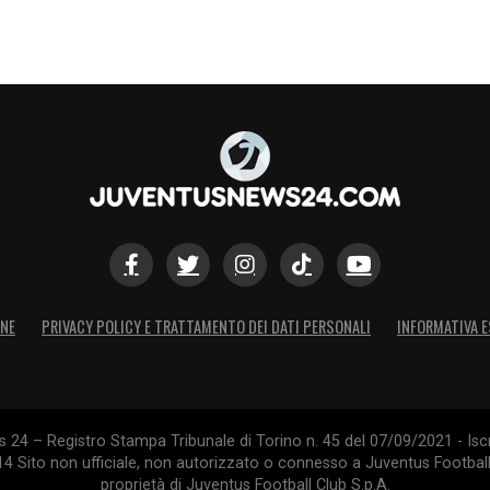
ONE
PRIVACY POLICY E TRATTAMENTO DEI DATI PERSONALI
INFORMATIVA E
24 – Registro Stampa Tribunale di Torino n. 45 del 07/09/2021 - Iscr
014 Sito non ufficiale, non autorizzato o connesso a Juventus Footbal
proprietà di Juventus Football Club S.p.A.