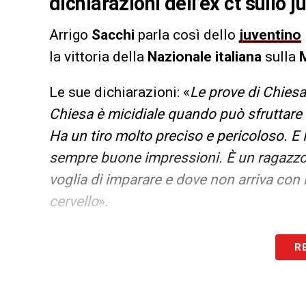
dichiarazioni dell’ex ct sullo j
Arrigo
Sacchi
parla così dello
juventino
la vittoria della
Nazionale italiana
sulla
Le sue dichiarazioni: «
Le prove di Chiesa
Chiesa è micidiale quando può sfruttare la
Ha un tiro molto preciso e pericoloso. E
sempre buone impressioni. È un ragazzo c
voglia di imparare e dove non arriva con i
cervello
».
LA PLAYLIST DELLE NOSTRE TOP NEW
R