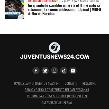
CALCIOMERCATO JUVE
2 giorni ago
Marco Baridon
sono troppo altalenanti. Il Napoli, chiusa la
Juve, cederlo sarebbe un errore! Il mercato si
infiamma, tre nomi caldissimi – Upload | VIDEO
magnifica esperienza dello scudetto con
di Marco Baridon
Spalletti, si è infilato in un tunnel dal quale
pare non riesca a uscire»
.
LA PLAYLIST DELLE NOSTRE TOP NEWS
SCARICA L’APP DI JUVENTUS NEWS 24
CONTATTI
REDAZIONE
PRIVACY POLICY E TRATTAMENTO DEI DATI PERSONALI
INFORMATIVA ESTESA SUI COOKIE (COOKIE POLICY)
NETWORK SPORT REVIEW