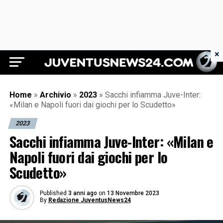
×
Juventus News 24
Home
»
Archivio
»
2023
»
Sacchi infiamma Juve-Inter:
«Milan e Napoli fuori dai giochi per lo Scudetto»
2023
Sacchi infiamma Juve-Inter: «Milan e
Napoli fuori dai giochi per lo
Scudetto»
Published
3 anni ago
on
13 Novembre 2023
By
Redazione JuventusNews24