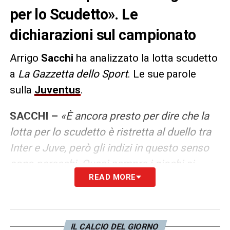
per lo Scudetto». Le
dichiarazioni sul campionato
Arrigo
Sacchi
ha analizzato la lotta scudetto
a
La Gazzetta dello Sport
. Le sue parole
sulla
Juventus
.
SACCHI –
«È ancora presto per dire che la
lotta per lo scudetto è ristretta al duello tra
Inter e Juve, però gli indizi in questo senso
sono parecchi. Quasi sempre i giochi si
READ MORE
decidono tra marzo e aprile, quando le
competizioni internazionali entrano nel vivo
e possono togliere energie, ma i nerazzurri e
i bianconeri, finora, hanno dimostrato una
IL CALCIO DEL GIORNO