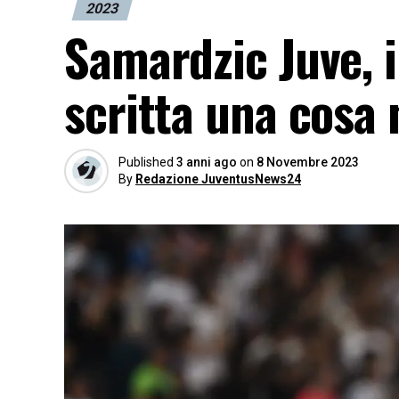
2023
Samardzic Juve, 
scritta una cosa 
Published
3 anni ago
on
8 Novembre 2023
By
Redazione JuventusNews24