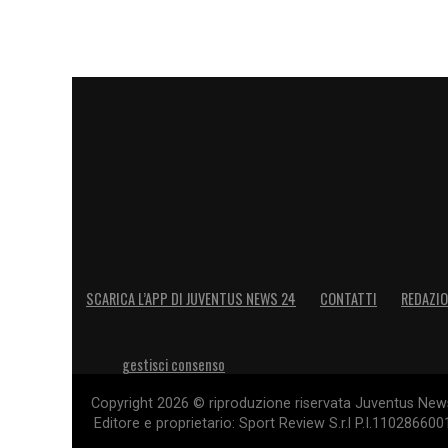
LA PLAYLIST DELLE NOSTRE TOP NEW
SCARICA L’APP DI JUVENTUS NEWS 24
CONTATTI
REDAZI
gestisci consenso
Copyright 2026 © riproduzione riservata Juventus News 
Editore e proprietario: Sport Review S.r.l P.I.11028660