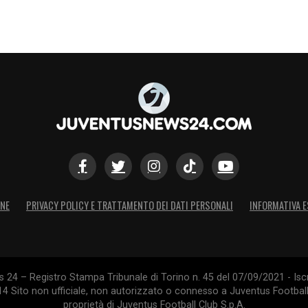
S
ONE
PRIVACY POLICY E TRATTAMENTO DEI DATI PERSONALI
INFORMATIVA E
24 – Registro Stampa Tribunale di Torino n. 45 del 07/09/2021 - Iscr
014 Sito non ufficiale, non autorizzato o connesso a Juventus Footbal
proprietà di Juventus Football Club S.p.A.