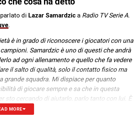
co che cosa ha detto
parlato di
Lazar Samardzic
a
Radio TV Serie A
.
uve
.
età è in grado di riconoscere i giocatori con una
e campioni. Samardzic è uno di questi che andrà
ederlo ad ogni allenamento e quello che fa vedere
e il salto di qualità, solo il contatto fisico ma
una grande squadra. Mi dispiace per quanto
bilità di giocare sempre e sa che in questa
 sto cercando di aiutarlo, parlo tanto con lui. È
altro calcio e in Italia ha visto che si corre tanto.
EAD MORE
ha capito come funziona. Purtroppo è successo
i qualità e quando tornerà ci darà una mano
».