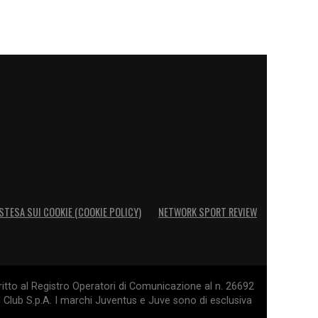
STESA SUI COOKIE (COOKIE POLICY)
NETWORK SPORT REVIEW
itto al Registro Operatori di Comunicazione al n. 26692
l Club S.p.A. I marchi Juventus e Juve sono di esclusiva