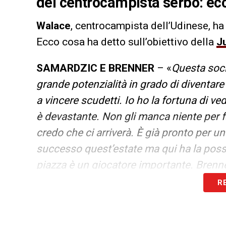
del centrocampista serbo: ec
Walace
, centrocampista dell’Udinese, ha 
Ecco cosa ha detto sull’obiettivo della
J
SAMARDZIC E BRENNER
– «
Questa soci
grande potenzialità in grado di diventar
a vincere scudetti. Io ho la fortuna di v
è devastante. Non gli manca niente per far
credo che ci arriverà. È già pronto per 
successo quest’estate ma qui ha la possi
piazza è un giocatore importante. Brenner
arrivato dagli Stati Uniti dove si gioca un 
R
Era un po’ spaventato all’inizio ma ora 
quel che è successo ma è un giocatore d