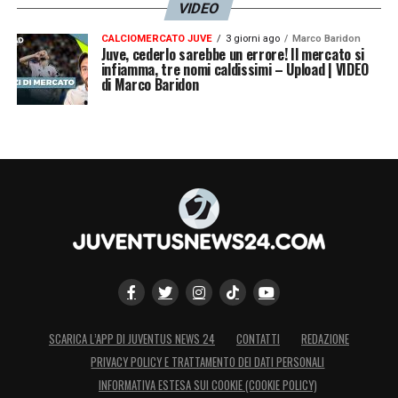
VIDEO
CALCIOMERCATO JUVE
3 giorni ago
Marco Baridon
Juve, cederlo sarebbe un errore! Il mercato si
infiamma, tre nomi caldissimi – Upload | VIDEO
di Marco Baridon
SCARICA L’APP DI JUVENTUS NEWS 24
CONTATTI
REDAZIONE
PRIVACY POLICY E TRATTAMENTO DEI DATI PERSONALI
INFORMATIVA ESTESA SUI COOKIE (COOKIE POLICY)