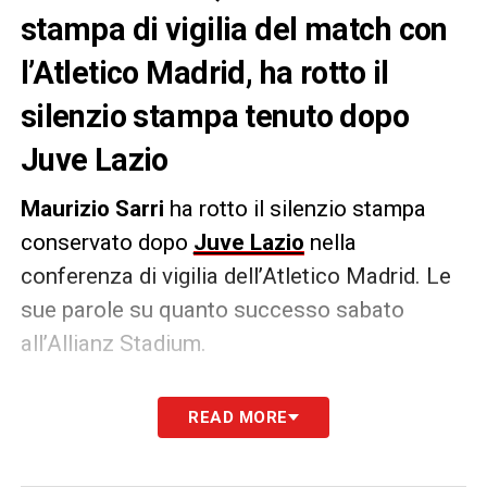
stampa di vigilia del match con
l’Atletico Madrid, ha rotto il
silenzio stampa tenuto dopo
Juve Lazio
Maurizio Sarri
ha rotto il silenzio stampa
conservato dopo
Juve Lazio
nella
conferenza di vigilia dell’Atletico Madrid. Le
sue parole su quanto successo sabato
all’Allianz Stadium.
SILENZIO STAMPA
–
«La società ci ha
READ MORE
chiesto di non commentare la partita e ci
siamo attenuti. La Champions è un’altra