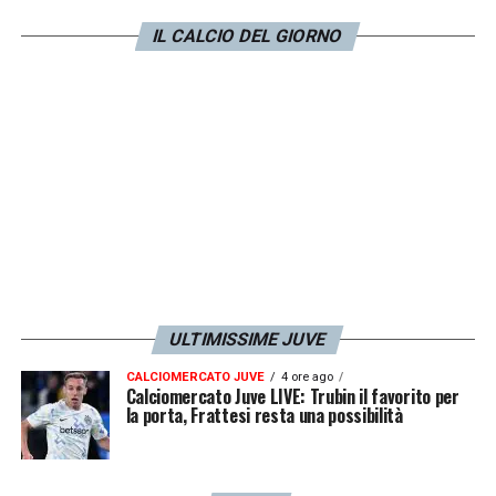
storia. È la manifestazione del club più
IL CALCIO DEL GIORNO
importante al mondo. Deve essere un onore
e un piacere esserci dentro e lottare su ogni
singola palla».
LA PLAYLIST DELLE NOSTRE TOP NEWS
ULTIMISSIME JUVE
CALCIOMERCATO JUVE
4 ore ago
Calciomercato Juve LIVE: Trubin il favorito per
la porta, Frattesi resta una possibilità