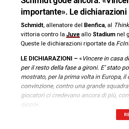
Schmidt gode ancora: «Vincere
importante». Le dichiarazioni 
Schmidt
, allenatore del
Benfica
, al
Think
vittoria contro la
Juve
allo
Stadium
nel 
Queste le dichiarazioni riportate da
FcIn
LE DICHIARAZIONI –
«
Vincere in casa d
per il resto della fase a gironi. E’ stato 
mostrato, per la prima volta in Europa, il
convinzione, contro una grande squadra 
giocatori ci credevano ancora di più, co
gioco
».
R
LA PLAYLIST DELLE NOSTRE TOP NEW