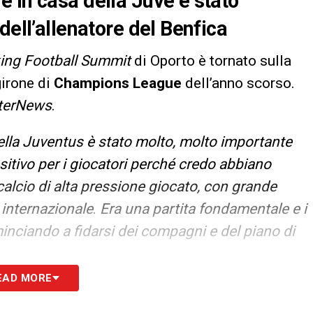
 in casa della Juve è stato
dell’allenatore del Benfica
ing Football Summit
di Oporto è tornato sulla
girone di
Champions League
dell’anno scorso.
terNews
.
ella Juventus è stato molto, molto importante
positivo per i giocatori perché credo abbiano
 calcio di alta pressione giocato, con grande
internazionale
.
Era una partita fondamentale e i
minciando a fidarsi dei compagni e del piano di
EAD MORE
S