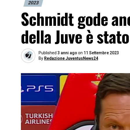
2023
Schmidt gode anc
della Juve è stat
Published
3 anni ago
on
11 Settembre 2023
By
Redazione JuventusNews24