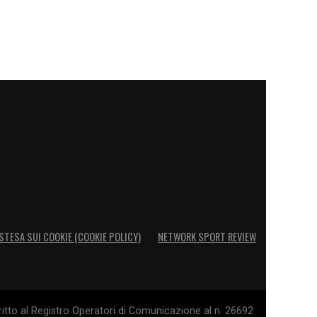
STESA SUI COOKIE (COOKIE POLICY)
NETWORK SPORT REVIEW
itto al Registro Operatori di Comunicazione al n. 26692