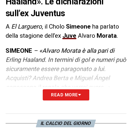
Haaland». Le dichiarazioni
sull’ex Juventus
A
El Larguero
, il Cholo
Simeone
ha parlato
della stagione dell’ex
Juve
Alvaro
Morata
.
SIMEONE
– «Alvaro Morata è alla pari di
Erling Haaland. In termini di gol e numeri può
sicuramente essere paragonato a lui.
Acquisti? Andrea Berta e Miguel Ángel
conoscono il regalo che vorrei avere…».
READ MORE
LA PLAYLIST DELLE NOSTRE TOP NEWS
IL CALCIO DEL GIORNO