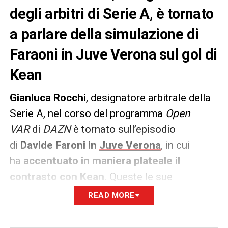
degli arbitri di Serie A, è tornato
a parlare della simulazione di
Faraoni in Juve Verona sul gol di
Kean
Gianluca Rocchi
, designatore arbitrale della
Serie A, nel corso del programma
Open
VAR
di
DAZN
è tornato sull’episodio
di
Davide Faroni in
Juve Verona
, in cui
ha
accentuato in maniera plateale il
contrasto con Kean
. Queste le sue
dichiarazioni.
READ MORE
PAROLE
– «
Per noi è corretto l’intervento.