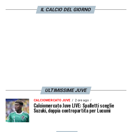
Ma quello che è successo dopo non è che ci
IL CALCIO DEL GIORNO
faccia impazzire per essere chiari perché
non è che uno deve pensare che debba
cadere a terra per farci mettere l’attenzione
su quell’evento… Noi ce la mettiamo
comunque. Il rischio può essere opposto
perché se ci si accorge che qualcuno fa dei
versi contrari può farci pensare che vuole
ingannarci… Non è quello che noi vogliamo:
voglio ribadire con forza che noi le cose le
ULTIMISSIME JUVE
guardiamo e non solo se qualcuno le mette
CALCIOMERCATO JUVE
2 ore ago
sotto la lente d’ingrandimento con un
Calciomercato Juve LIVE: Spalletti sceglie
Suzuki, doppia contropartita per Lucumì
comportamento profondamente
antisportivo. Da sportivo non mi piacciono
queste cose, non da arbitro
»