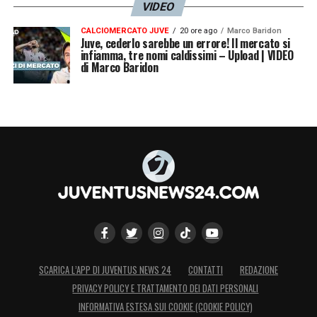
VIDEO
CALCIOMERCATO JUVE
20 ore ago
Marco Baridon
LA PLAYLIST DELLE NOSTRE TOP NEWS
Juve, cederlo sarebbe un errore! Il mercato si
infiamma, tre nomi caldissimi – Upload | VIDEO
di Marco Baridon
SCARICA L’APP DI JUVENTUS NEWS 24
CONTATTI
REDAZIONE
PRIVACY POLICY E TRATTAMENTO DEI DATI PERSONALI
INFORMATIVA ESTESA SUI COOKIE (COOKIE POLICY)