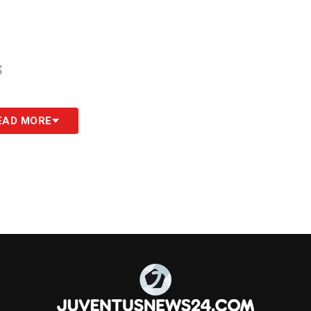
S
EAD MORE