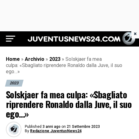
×
Juventus News 24
Home
»
Archivio
»
2023
»
Solskjaer fa mea
culpa: «Sbagliato riprendere Ronaldo dalla Juve, il suo
ego…»
2023
Solskjaer fa mea culpa: «Sbagliato
riprendere Ronaldo dalla Juve, il suo
ego…»
Published
3 anni ago
on
21 Settembre 2023
By
Redazione JuventusNews24