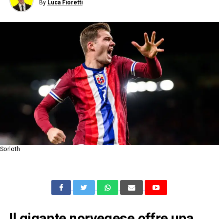
By
Luca Fioretti
Sorloth
Il gigante norvegese offre una