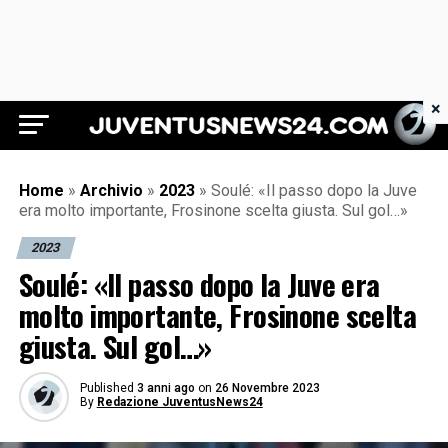
×
Juventus News 24
Home
»
Archivio
»
2023
»
Soulé: «Il passo dopo la Juve
era molto importante, Frosinone scelta giusta. Sul gol…»
2023
Soulé: «Il passo dopo la Juve era
molto importante, Frosinone scelta
giusta. Sul gol…»
Published
3 anni ago
on
26 Novembre 2023
By
Redazione JuventusNews24