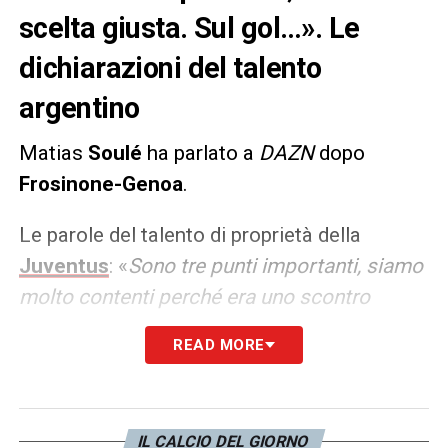
scelta giusta. Sul gol…». Le
dichiarazioni del talento
argentino
Matias
Soulé
ha parlato a
DAZN
dopo
Frosinone-Genoa
.
Le parole del talento di proprietà della
Juventus
: «
Sono tre punti importanti, siamo
molto contenti perché era uno scontro
diretto. Sabato c’è una partita dura. Questi
READ MORE
punti ci servivano per forza. I tifosi? È
bellissimo l’ambiente, ogni volta che
giochiamo in casa è fantastico. Sono tutti
IL CALCIO DEL GIORNO