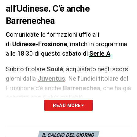
all’Udinese. C’è anche
Barrenechea
Comunicate le formazioni ufficiali
di
Udinese-Frosinone
, match in programma
alle 18:30 di questo sabato di
Serie A
.
Subito titolare
Soulé
, acquistato negli scorsi
giorni dalla
Juventus
. Nell’undici titolare del
Frosinone c’è anche
Barrenechea
, che ha già
esordito con il club gialloblù.
READ MORE
LA PLAYLIST DELLE NOSTRE TOP NEWS
IL CALCIO DEL GIORNO