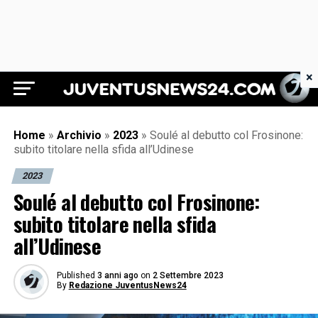
×
Juventus News 24
Home
»
Archivio
»
2023
»
Soulé al debutto col Frosinone:
subito titolare nella sfida all’Udinese
2023
Soulé al debutto col Frosinone:
subito titolare nella sfida
all’Udinese
Published
3 anni ago
on
2 Settembre 2023
By
Redazione JuventusNews24