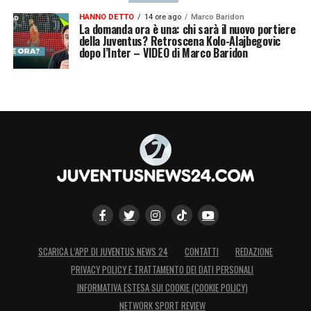
HANNO DETTO
14 ore ago
Marco Baridon
La domanda ora è una: chi sarà il nuovo portiere
della Juventus? Retroscena Kolo-Alajbegovic
dopo l’Inter – VIDEO di Marco Baridon
SCARICA L’APP DI JUVENTUS NEWS 24
CONTATTI
REDAZIONE
PRIVACY POLICY E TRATTAMENTO DEI DATI PERSONALI
INFORMATIVA ESTESA SUI COOKIE (COOKIE POLICY)
NETWORK SPORT REVIEW