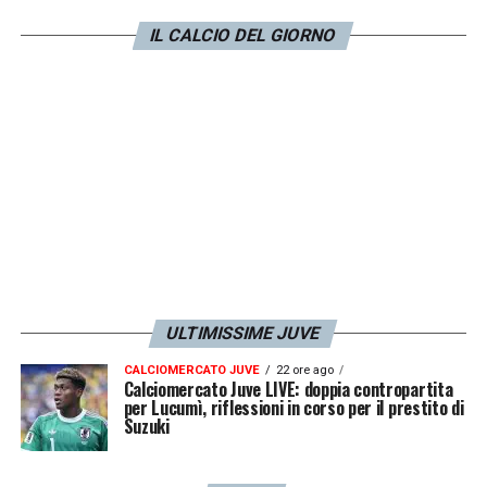
stessi palloni di cui beneficiava quand’era a
IL CALCIO DEL GIORNO
Firenze… Dusan comunque è un balcanico
come me: se non segna va in paranoia
proprio come succedeva al sottoscritto. La
testa mi fondeva… Andavo da Cruijff e gli
dicevo: mister, meglio che mi lasci fuori
perché sono troppo nervoso… Io sono
convinto che quando Vlahovic tornerà a far
gol, poi saranno cavoli amari per i difensori
avversari…»
ULTIMISSIME JUVE
CALCIOMERCATO JUVE
22 ore ago
LA PLAYLIST DELLE NOSTRE TOP NEWS
Calciomercato Juve LIVE: doppia contropartita
per Lucumì, riflessioni in corso per il prestito di
Suzuki