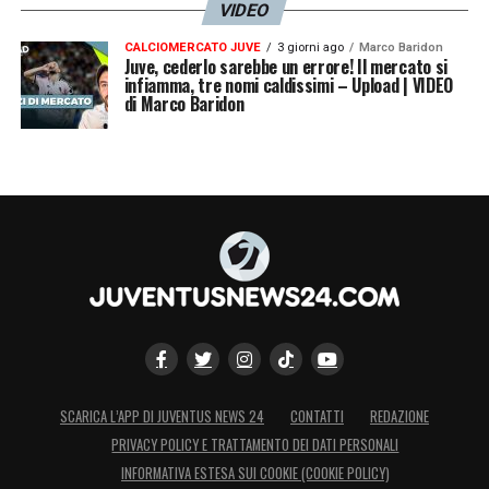
VIDEO
CALCIOMERCATO JUVE
3 giorni ago
Marco Baridon
Juve, cederlo sarebbe un errore! Il mercato si
infiamma, tre nomi caldissimi – Upload | VIDEO
di Marco Baridon
SCARICA L’APP DI JUVENTUS NEWS 24
CONTATTI
REDAZIONE
PRIVACY POLICY E TRATTAMENTO DEI DATI PERSONALI
INFORMATIVA ESTESA SUI COOKIE (COOKIE POLICY)