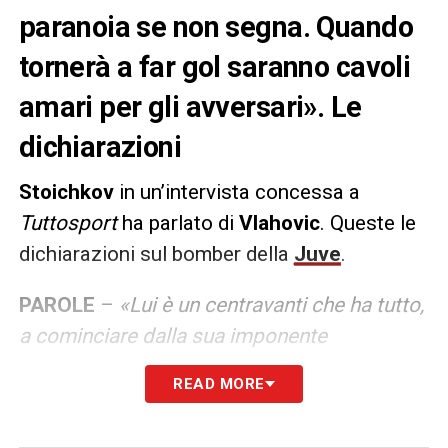
paranoia se non segna. Quando
tornerà a far gol saranno cavoli
amari per gli avversari». Le
dichiarazioni
Stoichkov
in un’intervista concessa a
Tuttosport
ha parlato di
Vlahovic
. Queste le
dichiarazioni sul bomber della
Juve
.
PAROLE
–
«Lui è un centravanti che ha tutto,
a cominciare dalla sua imponente
corporatura. Ed è anche stato condizionato
READ MORE
da problemi fisici come la pubalgia e la
lombalgia. A me pare che non riceva gli