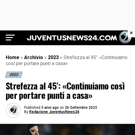
×
Juventus News 24
Home
»
Archivio
»
2023
»
Strefezza al 45′: «Continuiamo
così per portare punti a casa»
2023
Strefezza al 45′: «Continuiamo così
per portare punti a casa»
Published
3 anni ago
on
26 Settembre 2023
By
Redazione JuventusNews24