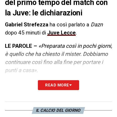
del primo tempo del match con
la Juve: le dichiarazioni
Gabriel Strefezza
ha così parlato a
Dazn
dopo 45 minuti di
Juve Lecce
.
LE PAROLE –
«Preparata così in pochi giorni,
è quello che ha chiesto il mister. Dobbiamo
continuare così fino alla fine per portare i
punti a casa».
READ MORE
LA PLAYLIST DELLE NOSTRE TOP NEWS
IL CALCIO DEL GIORNO