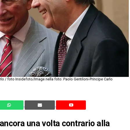
rlo / foto Insidefoto/Image nella foto: Paolo Gentiloni-Principe Carlo
ancora una volta contrario alla