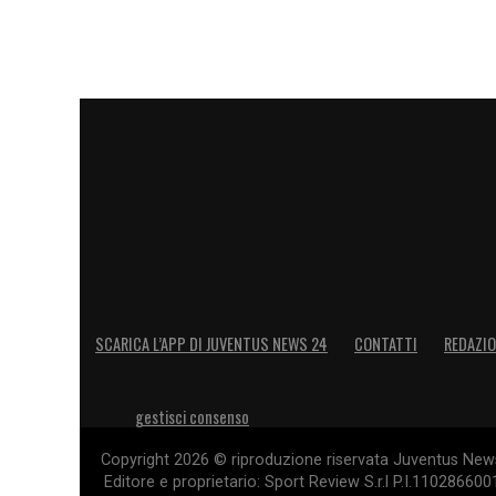
SCARICA L’APP DI JUVENTUS NEWS 24
CONTATTI
REDAZI
gestisci consenso
Copyright 2026 © riproduzione riservata Juventus News 
Editore e proprietario: Sport Review S.r.l P.I.11028660