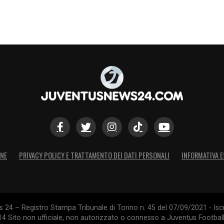
ONE
PRIVACY POLICY E TRATTAMENTO DEI DATI PERSONALI
INFORMATIVA E
24 – Registro Stampa Tribunale di Torino n. 45 del 07/09/2021 - Iscr
014 Sito non ufficiale, non autorizzato o connesso a Juventus Footbal