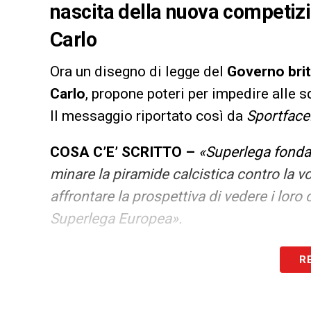
nascita della nuova competizi
Carlo
Ora un disegno di legge del
Governo bri
Carlo
, propone poteri per impedire alle sq
Il messaggio riportato così da
Sportface
COSA C’E’ SCRITTO –
«Superlega fonda
minare la piramide calcistica contro la vo
affrontare la prospettiva di vedere i lor
Superlega Europea».
LA PLAYLIST DELLE NOSTRE TOP NEW
R