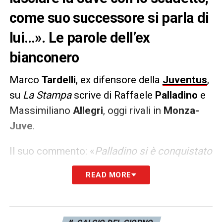
come suo successore si parla di
lui…». Le parole dell’ex
bianconero
Marco
Tardelli
, ex difensore della
Juventus
,
su
La Stampa
scrive di Raffaele
Palladino
e
Massimiliano
Allegri
, oggi rivali in
Monza-
Juve
.
Il suo commento: «
Palladino si è conquistato
subito una grande credibilità e i suoi
READ MORE
giocatori si sono messi a disposizione. Ha
avuto il coraggio di puntare sui giovani
facendo divertire i propri tifosi con un gioco