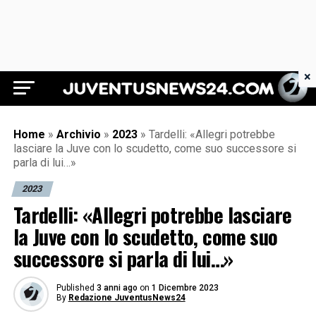
×
Juventus News 24
Home
»
Archivio
»
2023
»
Tardelli: «Allegri potrebbe
lasciare la Juve con lo scudetto, come suo successore si
parla di lui…»
2023
Tardelli: «Allegri potrebbe lasciare
la Juve con lo scudetto, come suo
successore si parla di lui…»
Published
3 anni ago
on
1 Dicembre 2023
By
Redazione JuventusNews24