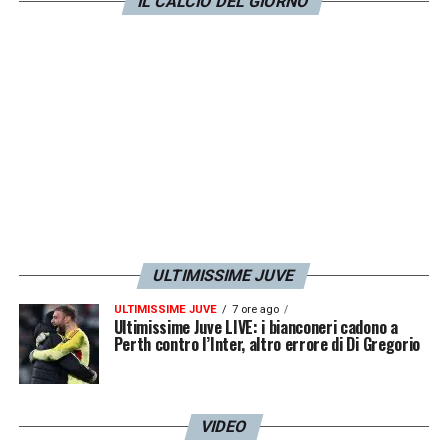
IL CALCIO DEL GIORNO
brillante e offensivo, mettendo in difficoltà le
grandi squadre. Ha conquistato anche la
stampa, mai arrogante sempre attento e
pacato nelle risposte. Non giudica mai
l’avversario, lo rispetta. Si parla di Palladino
come un probabile sostituto di Allegri alla
Juventus ed il campionato ci offre la sfida
fra il nuovo che avanza ed il leone che non
molla, da buon toscano. Allenatori nella
ULTIMISSIME JUVE
filosofia calcistica, il bianconero punta più
ULTIMISSIME JUVE
7 ore ago
sul singolo, mentre per Palladino il collettivo
Ultimissime Juve LIVE: i bianconeri cadono a
Perth contro l’Inter, altro errore di Di Gregorio
è determinante. Caratterialmente molto
diversi, ma una cosa in comune ce l’hanno,
entrambi sono stati scelti dalla coppia
VIDEO
Berlusconi-Galliani. Allegri arrivò al Milan nel