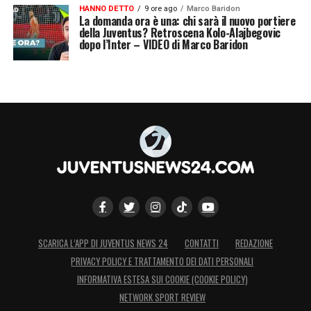
HANNO DETTO
9 ore ago
Marco Baridon
2010 e subito vince lo scudetto e nei tre anni
La domanda ora è una: chi sarà il nuovo portiere
della Juventus? Retroscena Kolo-Alajbegovic
che rimase come allenatore dei rossoneri ha
dopo l’Inter – VIDEO di Marco Baridon
sempre superato i gironi di Champions. Il
calcio è veramente strano, Massimiliano
potrebbe lasciare la squadra bianconero
anche in caso di vittoria dello scudetto,
chissà. Ancora ieri John Elkann, con le sue
parole, ha elogiato il lavoro di Allegri e
lasciato aperta la partita sul futuro
».
LA PLAYLIST DELLE NOSTRE TOP NEWS
SCARICA L’APP DI JUVENTUS NEWS 24
CONTATTI
REDAZIONE
PRIVACY POLICY E TRATTAMENTO DEI DATI PERSONALI
INFORMATIVA ESTESA SUI COOKIE (COOKIE POLICY)
NETWORK SPORT REVIEW