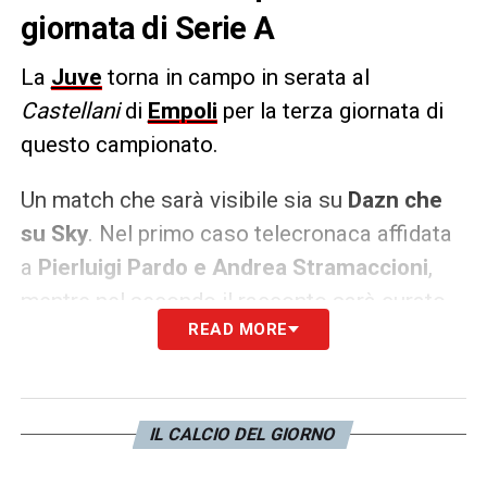
giornata di Serie A
La
Juve
torna in campo in serata al
Castellani
di
Empoli
per la terza giornata di
questo campionato.
Un match che sarà visibile sia su
Dazn che
su Sky
. Nel primo caso telecronaca affidata
a
Pierluigi Pardo e Andrea Stramaccioni
,
mentre nel secondo il racconto sarà curato
READ MORE
da
Federico Zancan e Giancarlo Marocchi
.
LA PLAYLIST DELLE NOSTRE TOP NEWS
IL CALCIO DEL GIORNO