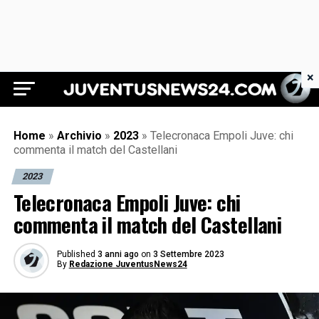
×
Juventus News 24
Home
»
Archivio
»
2023
»
Telecronaca Empoli Juve: chi
commenta il match del Castellani
2023
Telecronaca Empoli Juve: chi
commenta il match del Castellani
Published
3 anni ago
on
3 Settembre 2023
By
Redazione JuventusNews24