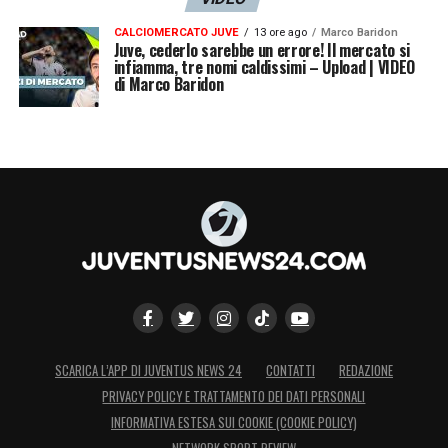
CALCIOMERCATO JUVE
13 ore ago
Marco Baridon
Juve, cederlo sarebbe un errore! Il mercato si
infiamma, tre nomi caldissimi – Upload | VIDEO
di Marco Baridon
SCARICA L’APP DI JUVENTUS NEWS 24
CONTATTI
REDAZIONE
PRIVACY POLICY E TRATTAMENTO DEI DATI PERSONALI
INFORMATIVA ESTESA SUI COOKIE (COOKIE POLICY)