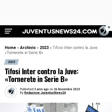
×
Juventus News 24
Home
»
Archivio
»
2023
»
Tifosi Inter contro la Juve:
«Tornerete in Serie B»
2023
Tifosi Inter contro la Juve:
«Tornerete in Serie B»
Published
3 anni ago
on
26 Novembre 2023
By
Redazione JuventusNews24