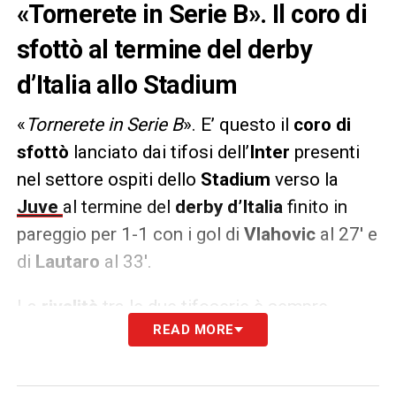
«Tornerete in Serie B». Il coro di
sfottò al termine del derby
d’Italia allo Stadium
«
Tornerete in Serie B
». E’ questo il
coro di
sfottò
lanciato dai tifosi dell’
Inter
presenti
nel settore ospiti dello
Stadium
verso la
Juve
al termine del
derby d’Italia
finito in
pareggio per 1-1 con i gol di
Vlahovic
al 27′ e
di
Lautaro
al 33′.
La
rivalità
tra le due tifoserie è sempre
READ MORE
fortissima e anche in questa serata è
arrivata un’altra dimostrazione.