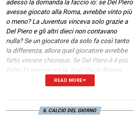
adesso la domanda la faccio io: se Del Piero
avesse giocato alla Roma, avrebbe vinto più
o meno?
La Juventus vinceva solo grazie a
Del Piero e gli altri dieci non contavano
nulla? Se un giocatore da solo fa così tanto
la differenza, allora quel giocatore avrebbe
fatto vincere chiunque. Se Del Piero è il più
forte, fa vincere sia la Juve che la Roma
»
READ MORE
DYBALA
– «
Roma non è Torino
.
C’è una
differenza tra 25 anni di carriera in una sola
squadra e l’esperienza di Dybala alla
IL CALCIO DEL GIORNO
Juventus. A Roma è arrivato da tre anni, non
puoi prendere il 10 ma te lo devi meritare.
Dybala è un giocatore estroso e che può