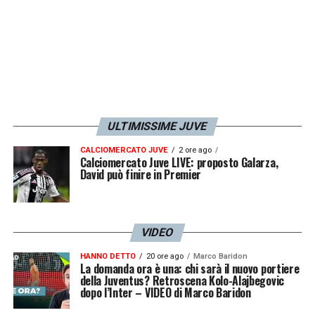
indossarlo, ma io ho sempre sostenuto che
quella maglia vada meritata sul campo
facendo qualcosa di importante, dando
continuità per 10 o 14 anni. Non è che il
primo che arriva prende la 10, la 8 o la 2… È
una questione di rispetto
»
ULTIMISSIME JUVE
CALCIOMERCATO JUVE
2 ore ago
LA PLAYLIST DELLE NOSTRE TOP NEWS
Calciomercato Juve LIVE: proposto Galarza,
David può finire in Premier
VIDEO
HANNO DETTO
20 ore ago
Marco Baridon
La domanda ora è una: chi sarà il nuovo portiere
della Juventus? Retroscena Kolo-Alajbegovic
dopo l’Inter – VIDEO di Marco Baridon