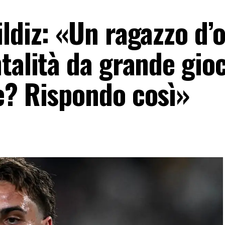
ldiz: «Un ragazzo d’o
talità da grande gio
e? Rispondo così»