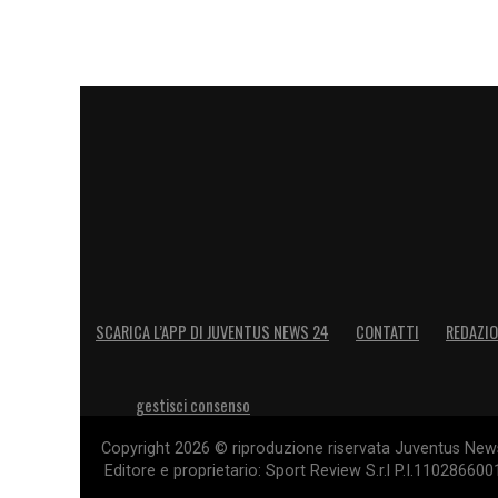
SCARICA L’APP DI JUVENTUS NEWS 24
CONTATTI
REDAZI
gestisci consenso
Copyright 2026 © riproduzione riservata Juventus News 
Editore e proprietario: Sport Review S.r.l P.I.11028660