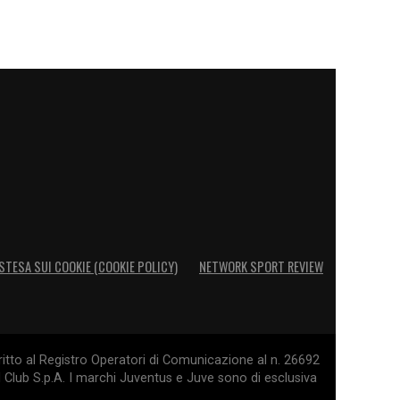
STESA SUI COOKIE (COOKIE POLICY)
NETWORK SPORT REVIEW
itto al Registro Operatori di Comunicazione al n. 26692
l Club S.p.A. I marchi Juventus e Juve sono di esclusiva