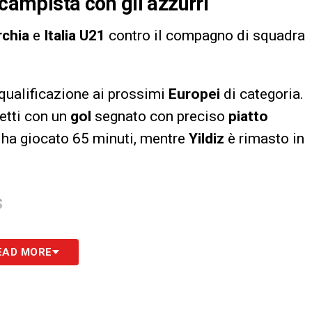
ocampista con gli azzurri
rchia
e
Italia U21
contro il compagno di squadra
 qualificazione ai prossimi
Europei
di categoria.
retti con un
gol
segnato con preciso
piatto
a ha giocato 65 minuti, mentre
Yildiz
è rimasto in
S
EAD MORE