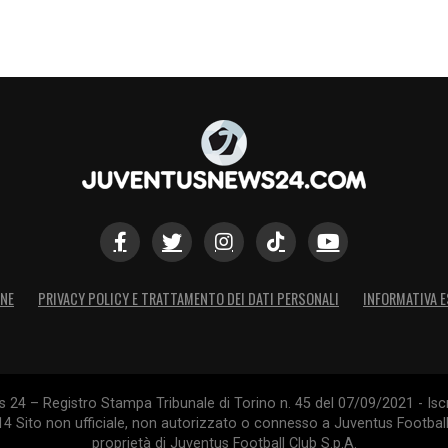
ONE
PRIVACY POLICY E TRATTAMENTO DEI DATI PERSONALI
INFORMATIVA E
24 – Registro Stampa Tribunale di Torino n. 45 del 07/09/2021 - Iscr
014 Sito non ufficiale, non autorizzato o connesso a Juventus Footbal
proprietà di Juventus Football Club S.p.A.