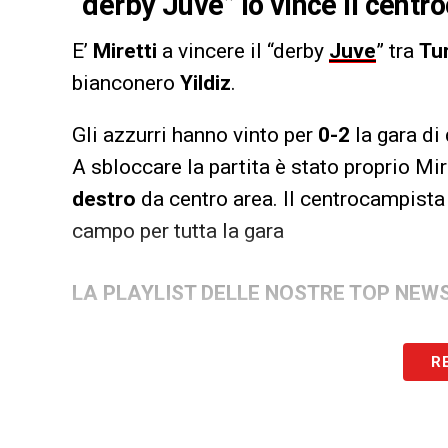
“derby Juve” lo vince il centr
E’
Miretti
a vincere il “derby
Juve
” tra
Tu
bianconero
Yildiz
.
Gli azzurri hanno vinto per
0-2
la gara di
A sbloccare la partita è stato proprio Mi
destro
da centro area. Il centrocampist
campo per tutta la gara
LA PLAYLIST DELLE NOSTRE TOP NEW
R