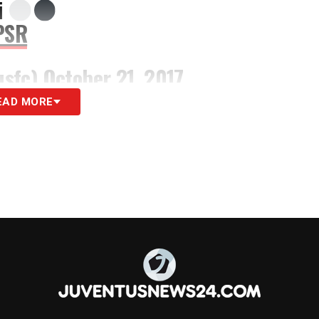
i
PSR
usfc)
October 21, 2017
EAD MORE
S