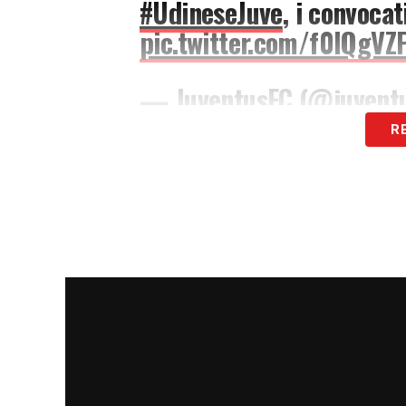
#UdineseJuve
, i convocat
pic.twitter.com/f0lQgVZ
— JuventusFC (@juvent
R
LA PLAYLIST DELLE NOSTRE TOP NEW