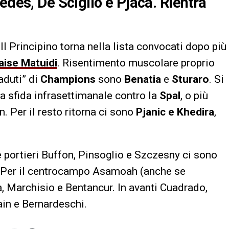
edes, De Sciglio e Pjaca. Rientra
 Il Principino torna nella lista convocati dopo più
aise Matuidi
. Risentimento muscolare proprio
caduti” di
Champions
sono
Benatia
e
Sturaro
. Si
lla sfida infrasettimanale contro la
Spal
, o più
. Per il resto ritorna ci sono
Pjanic e Khedira
,
tre portieri Buffon, Pinsoglio e Szczesny ci sono
i. Per il centrocampo Asamoah (anche se
ra, Marchisio e Bentancur. In avanti Cuadrado,
in e Bernardeschi.