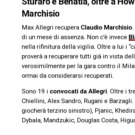
Sturaro e Benatia, oltre a How
Marchisio
Max Allegri recupera
Claudio Marchisio
.
di un mese di assenza. Non c’è invece
Bl
nella rifinitura della vigilia. Oltre a lui i “
proverà a recuperare tutti già in vista de
verosimilmente per la gara contro il Milan
ormai da considerarsi recuperati.
Sono 19 i
convocati da Allegri
. Oltre i 
Chiellini, Alex Sandro, Rugani e Barzagl
giocherà terzino sinistro), Pjanic, Khedi
Dybala, Mandzukic, Douglas Costa, Higua