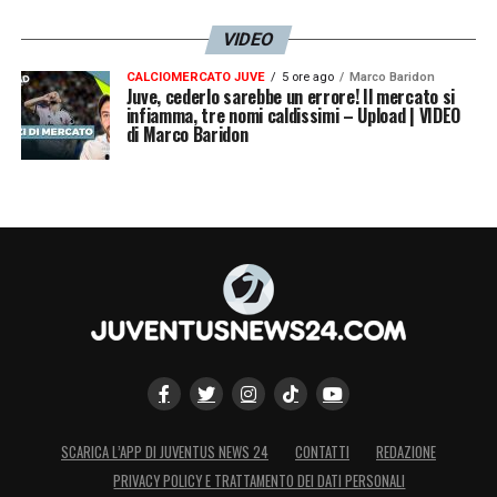
VIDEO
CALCIOMERCATO JUVE
5 ore ago
Marco Baridon
Juve, cederlo sarebbe un errore! Il mercato si
infiamma, tre nomi caldissimi – Upload | VIDEO
di Marco Baridon
SCARICA L’APP DI JUVENTUS NEWS 24
CONTATTI
REDAZIONE
PRIVACY POLICY E TRATTAMENTO DEI DATI PERSONALI