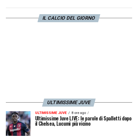
settantadue ore, perché trascinare questa
situazione troppo in là, metterebbe la Juve
IL CALCIO DEL GIORNO
nelle condizioni di ripartire in ritardo nella
costruzione della prossima stagione. E ora
come ora, una rifondazione tecnica della
squadra deve essere la priorità assoluta per
non ritrovarsi, tra un anno, nella medesima
situazione, ad analizzare errori e processare
colpevoli
».
LA PLAYLIST DELLE NOSTRE TOP NEWS
ULTIMISSIME JUVE
ULTIMISSIME JUVE
8 ore ago
Ultimissime Juve LIVE: le parole di Spalletti dopo
il Chelsea, Lucumì più vicino