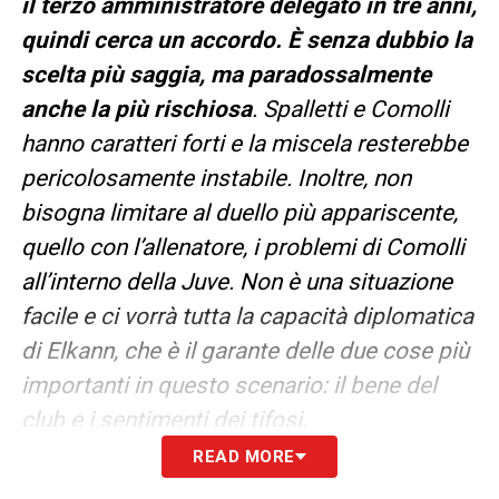
il terzo amministratore delegato in tre anni,
quindi cerca un accordo. È senza dubbio la
scelta più saggia, ma paradossalmente
anche la più rischiosa
. Spalletti e Comolli
hanno caratteri forti e la miscela resterebbe
pericolosamente instabile. Inoltre, non
bisogna limitare al duello più appariscente,
quello con l’allenatore, i problemi di Comolli
all’interno della Juve. Non è una situazione
facile e ci vorrà tutta la capacità diplomatica
di Elkann, che è il garante delle due cose più
importanti in questo scenario: il bene del
club e i sentimenti dei tifosi.
READ MORE
Qualcosa succederà nelle prossime