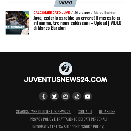
VIDEO
crediamo a Irrati»
CALCIOMERCATO JUVE
20 ore ago
Marco Baridon
Juve, cederlo sarebbe un errore! Il mercato si
infiamma, tre nomi caldissimi – Upload | VIDEO
LA PLAYLIST DELLE NOSTRE TOP NEWS
di Marco Baridon
SCARICA L’APP DI JUVENTUS NEWS 24
CONTATTI
REDAZIONE
PRIVACY POLICY E TRATTAMENTO DEI DATI PERSONALI
INFORMATIVA ESTESA SUI COOKIE (COOKIE POLICY)