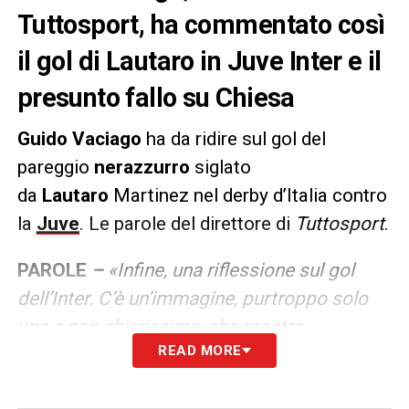
Tuttosport, ha commentato così
il gol di Lautaro in Juve Inter e il
presunto fallo su Chiesa
Guido Vaciago
ha da ridire sul gol del
pareggio
nerazzurro
siglato
da
Lautaro
Martinez nel derby d’Italia contro
la
Juve
. Le parole del direttore di
Tuttosport
.
PAROLE
–
«Infine, una riflessione sul gol
dell’Inter. C’è un’immagine, purtroppo solo
una e non chiarissima, che mostra
READ MORE
un
contrasto fra Chiesa e Darmian
all’inizio
dell’azione del gol di Lautaro. L’impressione