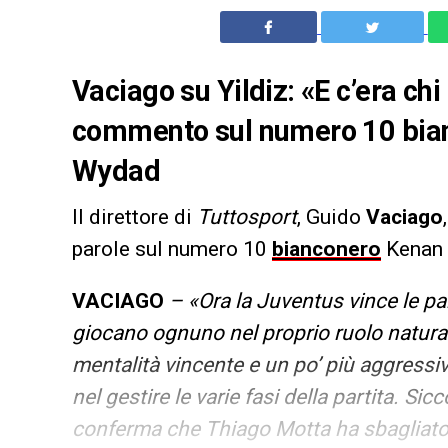
Vaciago su Yildiz: «E c’era chi
commento sul numero 10 bianc
Wydad
Il direttore di
Tuttosport
, Guido
Vaciago
parole sul numero 10
bianconero
Kenan
VACIAGO
– «Ora la Juventus vince le part
giocano ognuno nel proprio ruolo natural
mentalità vincente e un po’ più aggressiv
nel gestire le varie fasi della partita. S
conferma che Thiago Motta ha sbagliato 