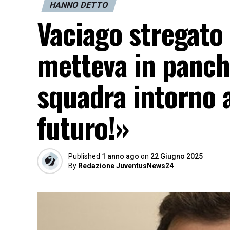
HANNO DETTO
Vaciago stregato d
metteva in panch
squadra intorno a 
futuro!»
Published
1 anno ago
on
22 Giugno 2025
By
Redazione JuventusNews24