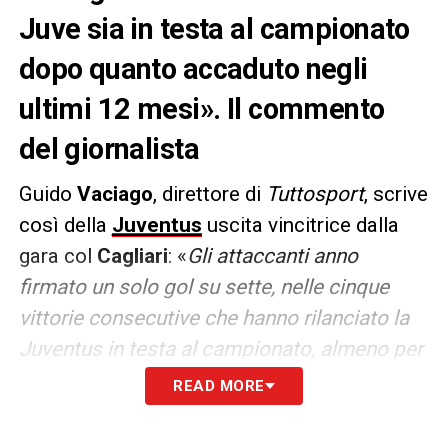
Juve sia in testa al campionato
dopo quanto accaduto negli
ultimi 12 mesi». Il commento
del giornalista
Guido
Vaciago
, direttore di
Tuttosport
, scrive
così della
Juventus
uscita vincitrice dalla
gara col
Cagliari
: «
Gli attaccanti anno
firmato un solo gol su sette, nelle cinque
vittorie consecutive che hanno rilanciato la
Juventus in testa al campionato, almeno per
qualche ora. Il che si presta a una visione
READ MORE
pessimista o ottimista: perché da una parte
non è ipotizzabile che la risolvano sempre i